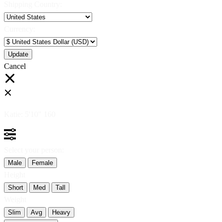
Shipping Country:
Currency:
Cancel
Katie:
5'10"
160
Select your person:
Male
Female
Height
Short
Med
Tall
Weight
Slim
Avg
Heavy