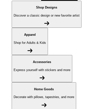
Shop Designs
Discover a classic design or new favorite artist
Apparel
Shop for Adults & Kids
Accessories
Express yourself with stickers and more
Home Goods
Decorate with pillows, tapestries, and more