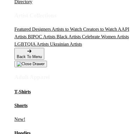
Directory
Artist Collections
Featured Designers
Artists to Watch
Creators to Watch
AAPI
Artists
BIPOC Artists
Black Artists
Celebrate Women Artists
LGBTQIA Artists
Ukrainian Artists
Back To Menu
Adult Apparel
T-Shirts
Shorts
New!
Hoodies