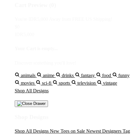
Cart Preview (0)
You're
IDR5,000
Away from
FREE US Shipping!
$0
IDR5,000
Your Cart is empty...
Discover something you'll love!
animals
anime
drinks
fantasy
food
funny
movies
sci-fi
sports
television
vintage
Shop All Designs
Shop Designs
Shop All Designs
New Tees on Sale
Newest Designers
Tag