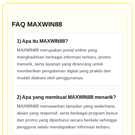
FAQ MAXWIN88
1) Apa itu MAXWIN88?
MAXWIN88 merupakan portal online yang
menghadirkan berbagai informasi terbaru, promo
menarik, serta layanan yang dirancang untuk
memberikan pengalaman digital yang praktis dan
mudah diakses oleh penggunanya.
2) Apa yang membuat MAXWIN88 menarik?
MAXWIN88 menawarkan tampilan yang sederhana,
akses yang responsif, serta berbagai program bonus
dan promo yang diperbarui secara berkala sehingga
pengguna selalu mendapatkan informasi terbaru.