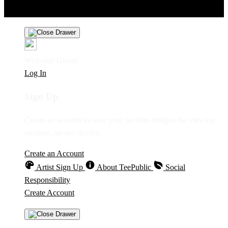
Personal Information
Privacy Policy
Terms
Welcome Guest!
Log In
Sign Up
Create an account to save your favorite designs for viewing
anytime, on any device.
Create an Account
Artist Sign Up
About TeePublic
Social
Responsibility
Create Account