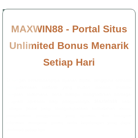
MAXWIN88 - Portal Situs
Unlimited Bonus Menarik
Setiap Hari
Di tengah berkembangnya layanan digital, pengguna semakin
mengutamakan platform yang mudah diakses, memiliki
tampilan sederhana, serta mampu menghadirkan berbagai
program apresiasi bagi penggunanya.
MAXWIN88
hadir
sebagai portal yang mengedepankan kemudahan akses,
pengalaman penggunaan yang nyaman, dan beragam
informasi mengenai promo serta keuntungan yang dapat
dinikmati setiap hari.