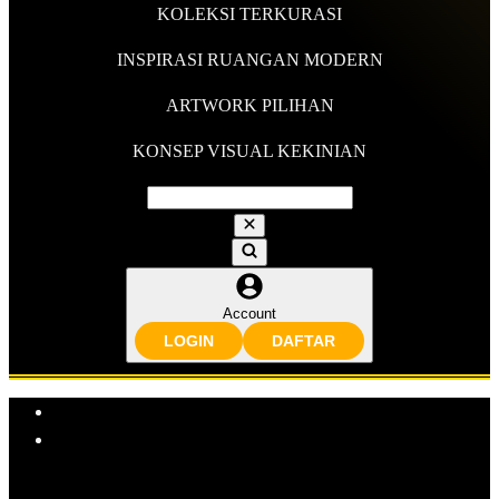
KOLEKSI TERKURASI
INSPIRASI RUANGAN MODERN
ARTWORK PILIHAN
KONSEP VISUAL KEKINIAN
Account
LOGIN
DAFTAR
Explore Categories
Popular Products
Shop All Designs
MAXWIN88
LOGIN MAXWIN88
DAFTAR