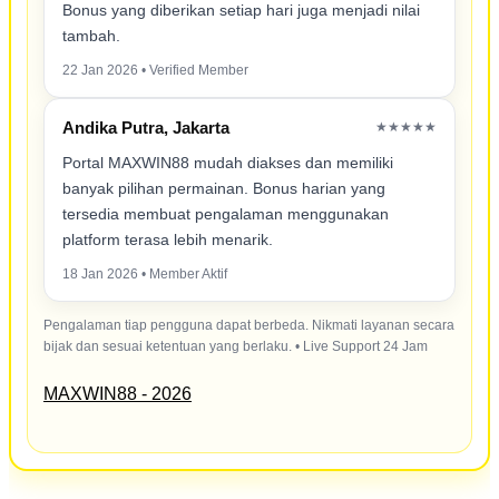
Bonus yang diberikan setiap hari juga menjadi nilai
tambah.
22 Jan 2026 • Verified Member
Andika Putra, Jakarta
★★★★★
Portal MAXWIN88 mudah diakses dan memiliki
banyak pilihan permainan. Bonus harian yang
tersedia membuat pengalaman menggunakan
platform terasa lebih menarik.
18 Jan 2026 • Member Aktif
Pengalaman tiap pengguna dapat berbeda. Nikmati layanan secara
bijak dan sesuai ketentuan yang berlaku. • Live Support 24 Jam
MAXWIN88 - 2026