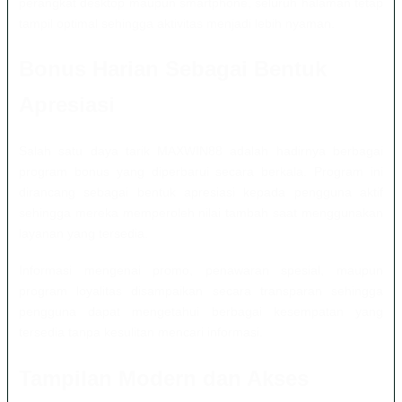
perangkat desktop maupun smartphone, seluruh halaman tetap
tampil optimal sehingga aktivitas menjadi lebih nyaman.
Bonus Harian Sebagai Bentuk
Apresiasi
Salah satu daya tarik MAXWIN88 adalah hadirnya berbagai
program bonus yang diperbarui secara berkala. Program ini
dirancang sebagai bentuk apresiasi kepada pengguna aktif
sehingga mereka memperoleh nilai tambah saat menggunakan
layanan yang tersedia.
Informasi mengenai promo, penawaran spesial, maupun
program loyalitas disampaikan secara transparan sehingga
pengguna dapat mengetahui berbagai kesempatan yang
tersedia tanpa kesulitan mencari informasi.
Tampilan Modern dan Akses