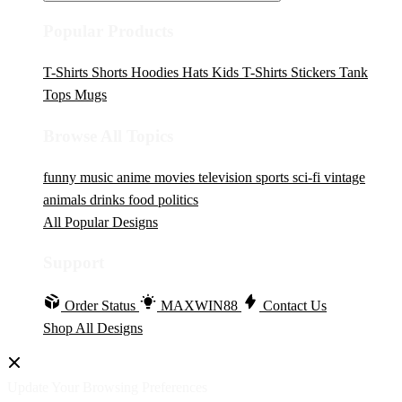
Popular Products
T-Shirts
Shorts
Hoodies
Hats
Kids T-Shirts
Stickers
Tank
Tops
Mugs
Browse All Topics
funny
music
anime
movies
television
sports
sci-fi
vintage
animals
drinks
food
politics
All Popular Designs
Support
Order Status
MAXWIN88
Contact Us
Shop All Designs
Update Your Browsing Preferences