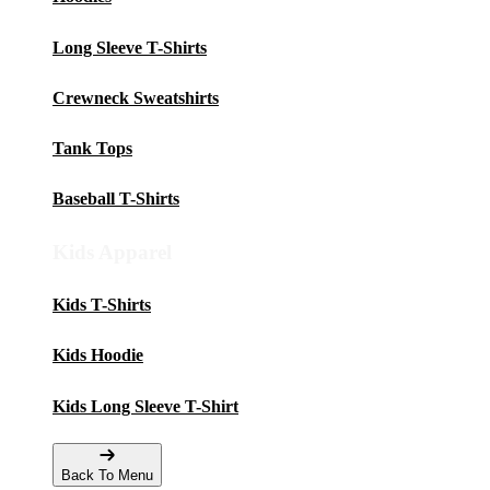
Long Sleeve T-Shirts
Crewneck Sweatshirts
Tank Tops
Baseball T-Shirts
Kids Apparel
Kids T-Shirts
Kids Hoodie
Kids Long Sleeve T-Shirt
Back To Menu