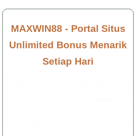
MAXWIN88 - Portal Situs
Unlimited Bonus Menarik
Setiap Hari
Di tengah berkembangnya layanan digital, pengguna semakin
mengutamakan platform yang mudah diakses, memiliki
tampilan sederhana, serta mampu menghadirkan berbagai
program apresiasi bagi penggunanya.
MAXWIN88
hadir
sebagai portal yang mengedepankan kemudahan akses,
pengalaman penggunaan yang nyaman, dan beragam
informasi mengenai promo serta keuntungan yang dapat
dinikmati setiap hari.