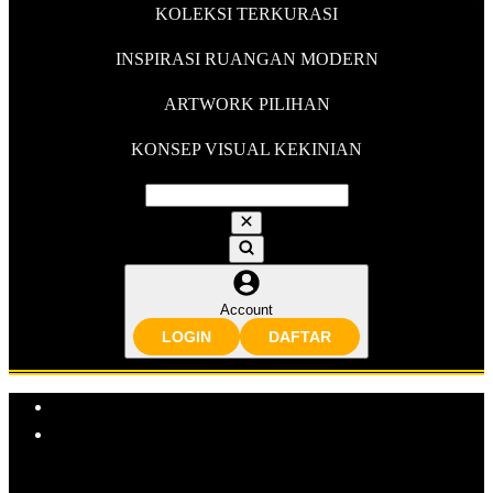
KOLEKSI TERKURASI
INSPIRASI RUANGAN MODERN
ARTWORK PILIHAN
KONSEP VISUAL KEKINIAN
Account
LOGIN
DAFTAR
Explore Categories
Popular Products
Shop All Designs
MAXWIN88
LOGIN MAXWIN88
DAFTAR