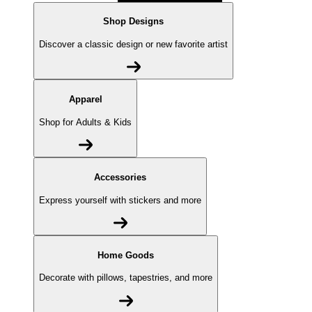
Shop Designs
Discover a classic design or new favorite artist
Apparel
Shop for Adults & Kids
Accessories
Express yourself with stickers and more
Home Goods
Decorate with pillows, tapestries, and more