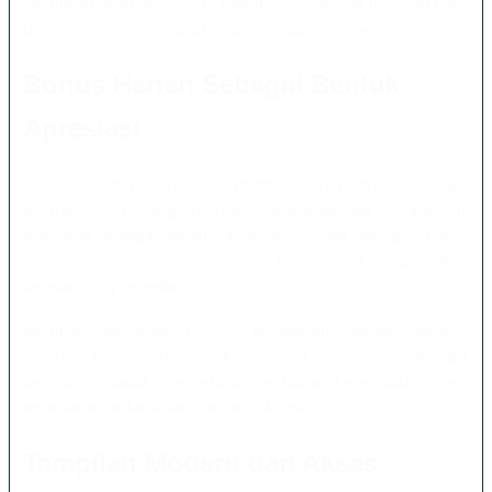
perangkat desktop maupun smartphone, seluruh halaman tetap
tampil optimal sehingga aktivitas menjadi lebih nyaman.
Bonus Harian Sebagai Bentuk
Apresiasi
Salah satu daya tarik MAXWIN88 adalah hadirnya berbagai
program bonus yang diperbarui secara berkala. Program ini
dirancang sebagai bentuk apresiasi kepada pengguna aktif
sehingga mereka memperoleh nilai tambah saat menggunakan
layanan yang tersedia.
Informasi mengenai promo, penawaran spesial, maupun
program loyalitas disampaikan secara transparan sehingga
pengguna dapat mengetahui berbagai kesempatan yang
tersedia tanpa kesulitan mencari informasi.
Tampilan Modern dan Akses