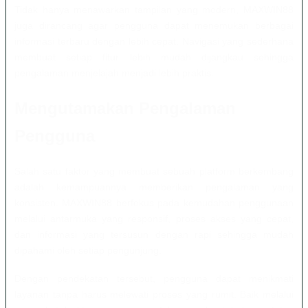
Tidak hanya menawarkan tampilan yang modern, MAXWIN88
juga dirancang agar pengguna dapat menemukan berbagai
informasi terbaru dengan lebih cepat. Navigasi yang sederhana
membuat setiap fitur lebih mudah dijangkau sehingga
pengalaman menjelajah menjadi lebih praktis.
Mengutamakan Pengalaman
Pengguna
Salah satu faktor yang membuat sebuah platform berkembang
adalah kemampuannya memberikan pengalaman yang
konsisten. MAXWIN88 berfokus pada kemudahan penggunaan
melalui antarmuka yang responsif, proses akses yang cepat,
dan informasi yang tersusun dengan rapi sehingga mudah
dipahami oleh setiap pengunjung.
Dengan pendekatan tersebut, pengguna dapat menikmati
layanan tanpa harus melewati proses yang rumit. Baik melalui