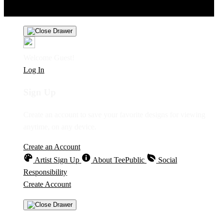
Personal Information
Privacy Policy
Terms
Welcome Guest!
Log In
Sign Up
Create an account to save your favorite designs for viewing
anytime, on any device.
Create an Account
Artist Sign Up
About TeePublic
Social
Responsibility
Create Account