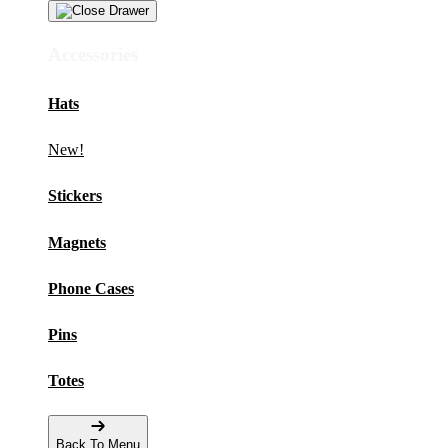
Accessories
Hats
New!
Stickers
Magnets
Phone Cases
Pins
Totes
Back To Menu