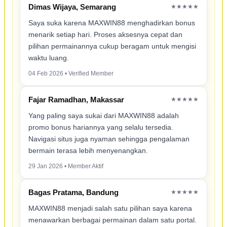
Dimas Wijaya, Semarang
★★★★★
Saya suka karena MAXWIN88 menghadirkan bonus
menarik setiap hari. Proses aksesnya cepat dan
pilihan permainannya cukup beragam untuk mengisi
waktu luang.
04 Feb 2026 • Verified Member
Fajar Ramadhan, Makassar
★★★★★
Yang paling saya sukai dari MAXWIN88 adalah
promo bonus hariannya yang selalu tersedia.
Navigasi situs juga nyaman sehingga pengalaman
bermain terasa lebih menyenangkan.
29 Jan 2026 • Member Aktif
Bagas Pratama, Bandung
★★★★★
MAXWIN88 menjadi salah satu pilihan saya karena
menawarkan berbagai permainan dalam satu portal.