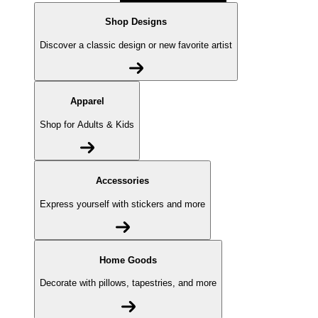
Shop Designs
Discover a classic design or new favorite artist
Apparel
Shop for Adults & Kids
Accessories
Express yourself with stickers and more
Home Goods
Decorate with pillows, tapestries, and more