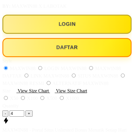
BY:
MAXWIN88 X LABOTAK
LOGIN
DAFTAR
Style
MAXWIN88
LOGIN MAXWIN88
MAXWIN88
DAFTAR
LINK MAXWIN88
SITUS MAXWIN88
MAXWIN88 RESMI
ALTERNATIF MAXWIN88
Size
View Size Chart
View Size Chart
X50
X100
X500
X1000
Quantity
-
+
MAXWIN88 - Portal Situs Unlimited Bonus Menarik Setiap Hari