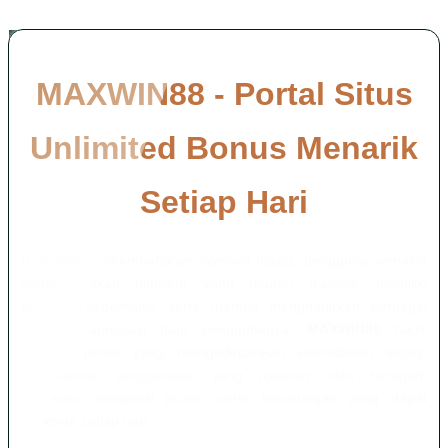
MAXWIN88 - Portal Situs
Unlimited Bonus Menarik
Setiap Hari
Di tengah berkembangnya layanan digital, pengguna semakin
mengutamakan platform yang mudah diakses, memiliki
tampilan sederhana, serta mampu menghadirkan berbagai
program apresiasi bagi penggunanya.
MAXWIN88
hadir
sebagai portal yang mengedepankan kemudahan akses,
pengalaman penggunaan yang nyaman, dan beragam
informasi mengenai promo serta keuntungan yang dapat
dinikmati setiap hari.