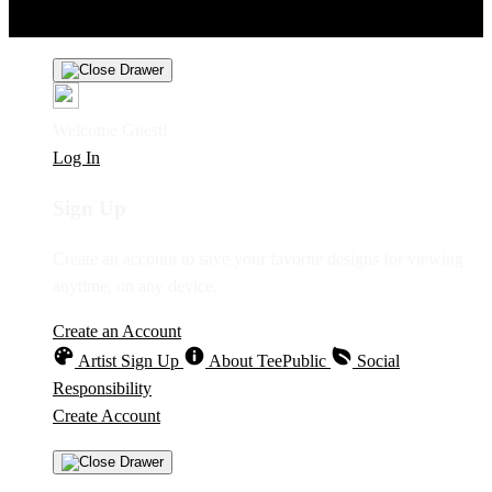
Personal Information
Privacy Policy
Terms
Welcome Guest!
Log In
Sign Up
Create an account to save your favorite designs for viewing
anytime, on any device.
Create an Account
Artist Sign Up
About TeePublic
Social
Responsibility
Create Account