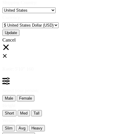
Shipping Country:
Currency:
Cancel
Katie:
5'10"
160
Select your person:
Male
Female
Height
Short
Med
Tall
Weight
Slim
Avg
Heavy