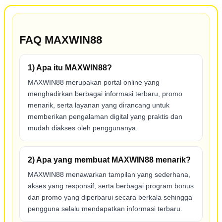
FAQ MAXWIN88
1) Apa itu MAXWIN88?
MAXWIN88 merupakan portal online yang
menghadirkan berbagai informasi terbaru, promo
menarik, serta layanan yang dirancang untuk
memberikan pengalaman digital yang praktis dan
mudah diakses oleh penggunanya.
2) Apa yang membuat MAXWIN88 menarik?
MAXWIN88 menawarkan tampilan yang sederhana,
akses yang responsif, serta berbagai program bonus
dan promo yang diperbarui secara berkala sehingga
pengguna selalu mendapatkan informasi terbaru.