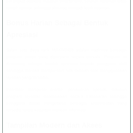
perangkat desktop maupun smartphone, seluruh halaman tetap
tampil optimal sehingga aktivitas menjadi lebih nyaman.
Bonus Harian Sebagai Bentuk
Apresiasi
Salah satu daya tarik MAXWIN88 adalah hadirnya berbagai
program bonus yang diperbarui secara berkala. Program ini
dirancang sebagai bentuk apresiasi kepada pengguna aktif
sehingga mereka memperoleh nilai tambah saat menggunakan
layanan yang tersedia.
Informasi mengenai promo, penawaran spesial, maupun
program loyalitas disampaikan secara transparan sehingga
pengguna dapat mengetahui berbagai kesempatan yang
tersedia tanpa kesulitan mencari informasi.
Tampilan Modern dan Akses