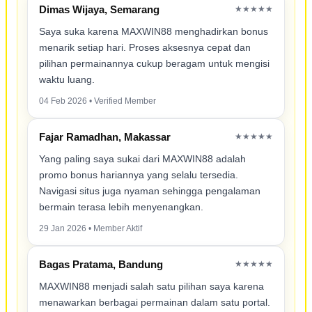
Dimas Wijaya, Semarang
★★★★★
Saya suka karena MAXWIN88 menghadirkan bonus
menarik setiap hari. Proses aksesnya cepat dan
pilihan permainannya cukup beragam untuk mengisi
waktu luang.
04 Feb 2026 • Verified Member
Fajar Ramadhan, Makassar
★★★★★
Yang paling saya sukai dari MAXWIN88 adalah
promo bonus hariannya yang selalu tersedia.
Navigasi situs juga nyaman sehingga pengalaman
bermain terasa lebih menyenangkan.
29 Jan 2026 • Member Aktif
Bagas Pratama, Bandung
★★★★★
MAXWIN88 menjadi salah satu pilihan saya karena
menawarkan berbagai permainan dalam satu portal.