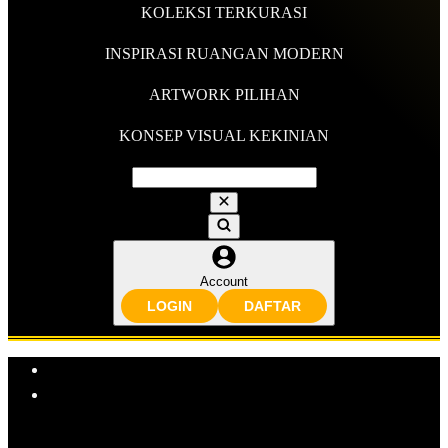
KOLEKSI TERKURASI
INSPIRASI RUANGAN MODERN
ARTWORK PILIHAN
KONSEP VISUAL KEKINIAN
Account
LOGIN
DAFTAR
Explore Categories
Popular Products
Shop All Designs
MAXWIN88
LOGIN MAXWIN88
DAFTAR