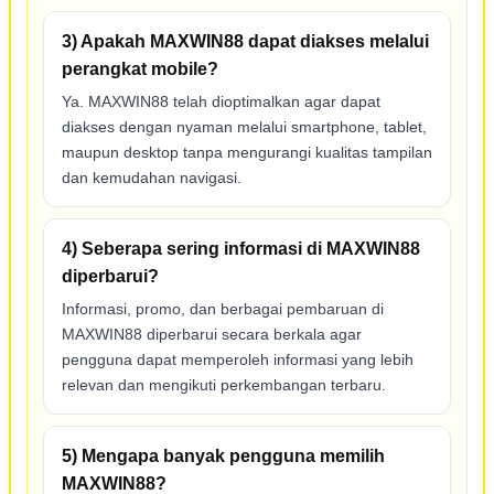
3) Apakah MAXWIN88 dapat diakses melalui
perangkat mobile?
Ya. MAXWIN88 telah dioptimalkan agar dapat
diakses dengan nyaman melalui smartphone, tablet,
maupun desktop tanpa mengurangi kualitas tampilan
dan kemudahan navigasi.
4) Seberapa sering informasi di MAXWIN88
diperbarui?
Informasi, promo, dan berbagai pembaruan di
MAXWIN88 diperbarui secara berkala agar
pengguna dapat memperoleh informasi yang lebih
relevan dan mengikuti perkembangan terbaru.
5) Mengapa banyak pengguna memilih
MAXWIN88?