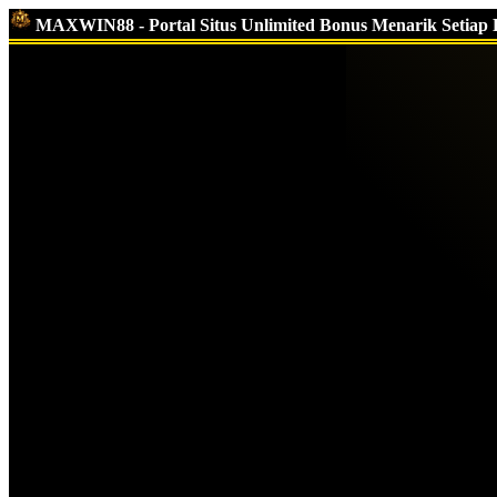
MAXWIN88 - Portal Situs Unlimited Bonus Menarik Setiap 