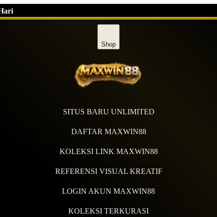
Hari
Shop
SITUS BARU UNLIMITED
DAFTAR MAXWIN88
KOLEKSI LINK MAXWIN88
REFERENSI VISUAL KREATIF
LOGIN AKUN MAXWIN88
KOLEKSI TERKURASI