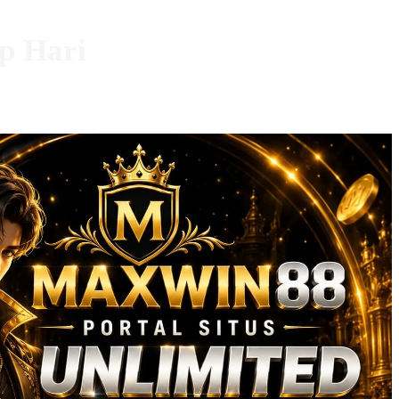
p Hari