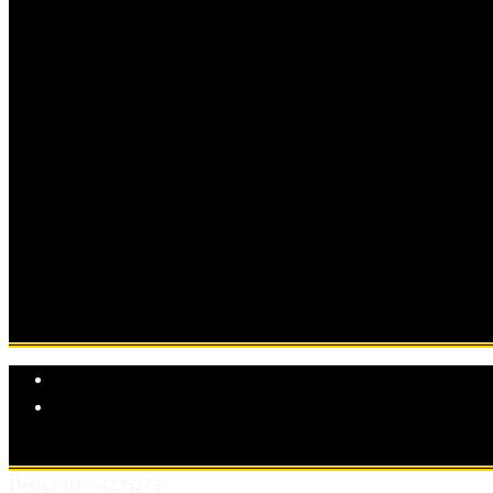
Explore Categories
Popular Products
Shop All Designs
MAXWIN88
LOGIN MAXWIN88
DAFTAR M
Design ID: 74235273