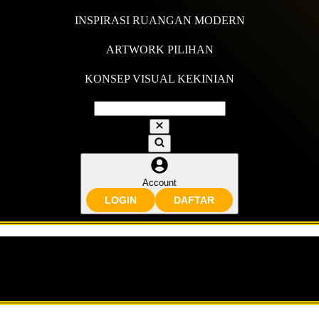
INSPIRASI RUANGAN MODERN
ARTWORK PILIHAN
KONSEP VISUAL KEKINIAN
Account
LOGIN
DAFTAR
AXWIN88
LINK MAXWIN88
SITUS MAXWIN88
MAXWIN88 D