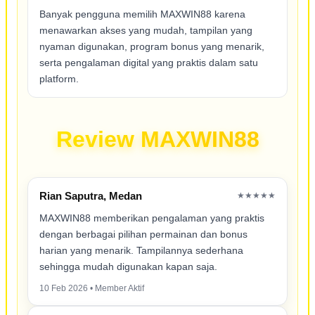
Banyak pengguna memilih MAXWIN88 karena
menawarkan akses yang mudah, tampilan yang
nyaman digunakan, program bonus yang menarik,
serta pengalaman digital yang praktis dalam satu
platform.
Review MAXWIN88
Rian Saputra, Medan
★★★★★
MAXWIN88 memberikan pengalaman yang praktis
dengan berbagai pilihan permainan dan bonus
harian yang menarik. Tampilannya sederhana
sehingga mudah digunakan kapan saja.
10 Feb 2026 • Member Aktif