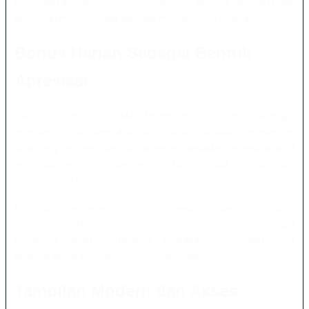
perangkat desktop maupun smartphone, seluruh halaman tetap
tampil optimal sehingga aktivitas menjadi lebih nyaman.
Bonus Harian Sebagai Bentuk
Apresiasi
Salah satu daya tarik MAXWIN88 adalah hadirnya berbagai
program bonus yang diperbarui secara berkala. Program ini
dirancang sebagai bentuk apresiasi kepada pengguna aktif
sehingga mereka memperoleh nilai tambah saat menggunakan
layanan yang tersedia.
Informasi mengenai promo, penawaran spesial, maupun
program loyalitas disampaikan secara transparan sehingga
pengguna dapat mengetahui berbagai kesempatan yang
tersedia tanpa kesulitan mencari informasi.
Tampilan Modern dan Akses