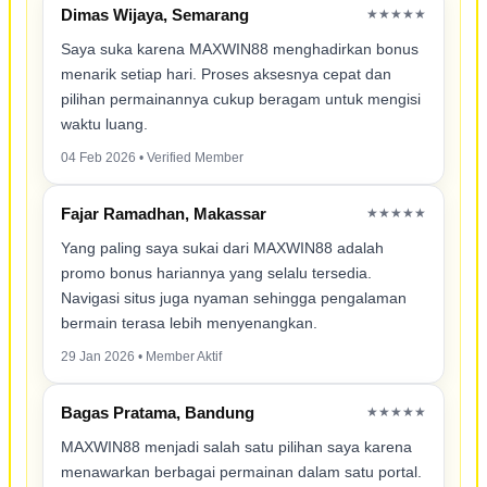
Dimas Wijaya, Semarang
★★★★★
Saya suka karena MAXWIN88 menghadirkan bonus
menarik setiap hari. Proses aksesnya cepat dan
pilihan permainannya cukup beragam untuk mengisi
waktu luang.
04 Feb 2026 • Verified Member
Fajar Ramadhan, Makassar
★★★★★
Yang paling saya sukai dari MAXWIN88 adalah
promo bonus hariannya yang selalu tersedia.
Navigasi situs juga nyaman sehingga pengalaman
bermain terasa lebih menyenangkan.
29 Jan 2026 • Member Aktif
Bagas Pratama, Bandung
★★★★★
MAXWIN88 menjadi salah satu pilihan saya karena
menawarkan berbagai permainan dalam satu portal.