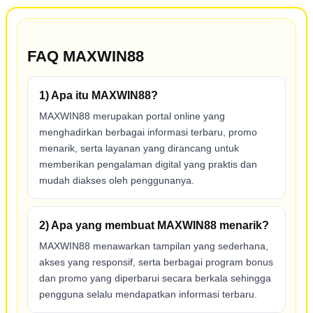
FAQ MAXWIN88
1) Apa itu MAXWIN88?
MAXWIN88 merupakan portal online yang
menghadirkan berbagai informasi terbaru, promo
menarik, serta layanan yang dirancang untuk
memberikan pengalaman digital yang praktis dan
mudah diakses oleh penggunanya.
2) Apa yang membuat MAXWIN88 menarik?
MAXWIN88 menawarkan tampilan yang sederhana,
akses yang responsif, serta berbagai program bonus
dan promo yang diperbarui secara berkala sehingga
pengguna selalu mendapatkan informasi terbaru.