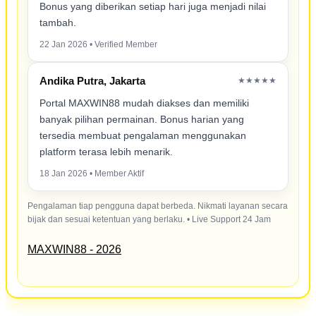
Bonus yang diberikan setiap hari juga menjadi nilai
tambah.
22 Jan 2026 • Verified Member
Andika Putra, Jakarta
★★★★★
Portal MAXWIN88 mudah diakses dan memiliki
banyak pilihan permainan. Bonus harian yang
tersedia membuat pengalaman menggunakan
platform terasa lebih menarik.
18 Jan 2026 • Member Aktif
Pengalaman tiap pengguna dapat berbeda. Nikmati layanan secara
bijak dan sesuai ketentuan yang berlaku. • Live Support 24 Jam
MAXWIN88 - 2026