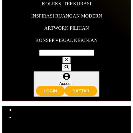
KOLEKSI TERKURASI
INSPIRASI RUANGAN MODERN
ARTWORK PILIHAN
KONSEP VISUAL KEKINIAN
Account
LOGIN
DAFTAR
Explore Categories
Popular Products
Shop All Designs
MAXWIN88
LOGIN MAXWIN88
DAFTAR