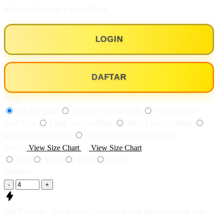
BY:
MAXWIN88 X LABOTAK
LOGIN
DAFTAR
Style
MAXWIN88
LOGIN MAXWIN88
MAXWIN88
DAFTAR
LINK MAXWIN88
SITUS MAXWIN88
MAXWIN88 RESMI
ALTERNATIF MAXWIN88
Size
View Size Chart
View Size Chart
X50
X100
X500
X1000
Quantity
-
+
MAXWIN88 - Portal Situs Unlimited Bonus Menarik Setiap Hari