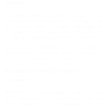
Praktis
Desain yang bersih dan navigasi yang intuitif menjadi salah satu
keunggulan MAXWIN88. Setiap halaman disusun agar mudah
dipahami oleh pengguna baru maupun pengguna yang telah
lama bergabung. Hal ini membantu menciptakan pengalaman
yang lebih efisien ketika mencari informasi yang dibutuhkan.
Selain itu, optimasi pada berbagai perangkat membuat portal ini
tetap nyaman diakses kapan saja tanpa mengurangi kualitas
tampilan maupun kecepatan pemuatan halaman.
Komitmen Terhadap Kualitas
Layanan
MAXWIN88 terus melakukan pengembangan agar dapat
memberikan layanan yang lebih baik dari waktu ke waktu. Mulai
dari peningkatan performa sistem, pembaruan tampilan, hingga